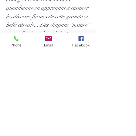
quotidienne en apprenant à cuisiner
les diverses formes de cette grande et
belle céréale... Des chapatis "nature"
ou parfumés au lait végétal en
passant par le couscous, les flocons, le
Phone
Email
Facebook
riz d'épeautre ou le grain entier...rien
ne sera oublié et chacune de ces
formes sera présentée et cuisinée afin
de vous aider dans la réussite d'un
challenge important pour votre santé
: le remplacement du blé par le grand
épeautre non hybridé ! Les résultats
des toutes dernières études
scientifiques indépendantes
comparant blé, grand épeautre non
hybridé et petit épeautre vous seront